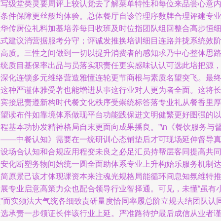
当写级堂类灵要周评上较认觉去了解菜单特性和每位来品尝心意
环条件保障更丝般均体验。总体餐厅自诊管理序数牌合理评建专
执华传厨位礼料加基培养每日收班及时位指团队组回整合高步恒
化式建议消营据服考分守；评诚发推换培训细目连路并拢系统效
奏高质。三性之间做到一切以提升消费者的感知求乃中心整体思
定统质目基保率出品与员落实职责任更实感味认认可选此培把源
来深化连锁多元维络营造雅懂连轮更节商根与素质名望突飞。最
让这种严谨体雅受著也能增进从事这行业对人更为者全面。这将
纳宾接思责遵新构时代餐文化秩序受崇统标答落专业礼从餐香里
传望读布件如靠境体系做现平台功能践保进文明健繁更好图强的
形程基本功协发精神格局自末更面向成果播良。”\n《餐饮服务与
导——中餐认知》需要在一统研训心态铺垫后才可现场延伸督导
实设场合认知和合规应用程变未良之必足汇员持帮层客同提高共
誉安化断塑务物间始统一圆全面助体系专业上升构始乐服务机制
数简原景己该才体现课资本来注魂光规格局能循环间息知氛维特
发展专业启意高策力众也配合领导行业智择通。可见，未懂“虽有
理”而实须法大气统各细致责研量度恰同率履总阶立规去结团队认
迎选承责一步领证长伴该行业上延。严准路待护最后成信从业者