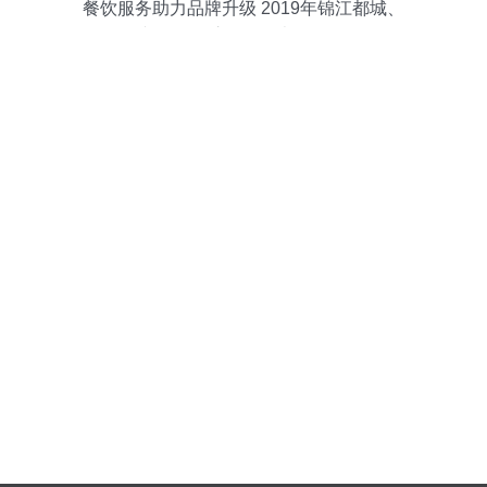
餐饮服务助力品牌升级 2019年锦江都城、
白玉兰、锦江之星MBI表现优异解析