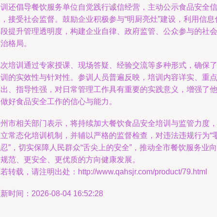
培训还倡导餐饮服务单位自觉践行诚信经营，主动公示食品安全
息，接受社会监督。鼓励企业积极参与“明厨亮灶”建设，利用信息
手段提升管理透明度，构建企业自律、政府监管、公众参与的社
共治格局。
此次培训通过专家授课、现场答疑、经验交流等多种形式，确保
培训的实效性与针对性。参训人员普遍反映，培训内容详实、重
突出、指导性强，对日常管理工作具有重要的实践意义，增强了
们做好食品安全工作的信心与能力。
徐州市相关部门表示，将持续加大餐饮食品安全培训与监管力度
建立常态化培训机制，并辅以严格的监督检查，对违法违规行为“
忍”，切实保障人民群众“舌尖上的安全”，推动全市餐饮服务业向
更规范、更安全、更优质的方向健康发展。
若转载，请注明出处：http://www.qahsjr.com/product/79.html
新时间：2026-08-04 16:52:28