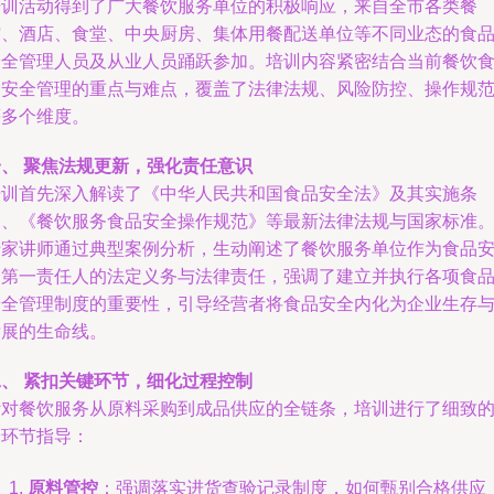
培训活动得到了广大餐饮服务单位的积极响应，来自全市各类餐
馆、酒店、食堂、中央厨房、集体用餐配送单位等不同业态的食
安全管理人员及从业人员踊跃参加。培训内容紧密结合当前餐饮
品安全管理的重点与难点，覆盖了法律法规、风险防控、操作规
等多个维度。
一、 聚焦法规更新，强化责任意识
培训首先深入解读了《中华人民共和国食品安全法》及其实施条
例、《餐饮服务食品安全操作规范》等最新法律法规与国家标准
专家讲师通过典型案例分析，生动阐述了餐饮服务单位作为食品
全第一责任人的法定义务与法律责任，强调了建立并执行各项食
安全管理制度的重要性，引导经营者将食品安全内化为企业生存
发展的生命线。
二、 紧扣关键环节，细化过程控制
针对餐饮服务从原料采购到成品供应的全链条，培训进行了细致
分环节指导：
原料管控
：强调落实进货查验记录制度，如何甄别合格供应